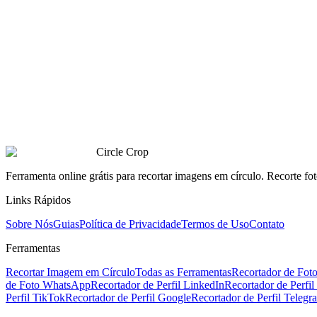
Updated May 2026
Ler guia
Twitter/X
5 min read
Updated May 2026
Ler guia
Circle Crop
Ferramenta online grátis para recortar imagens em círculo. Recorte fo
Links Rápidos
Sobre Nós
Guias
Política de Privacidade
Termos de Uso
Contato
Ferramentas
Recortar Imagem em Círculo
Todas as Ferramentas
Recortador de Foto
de Foto WhatsApp
Recortador de Perfil LinkedIn
Recortador de Perfil
Perfil TikTok
Recortador de Perfil Google
Recortador de Perfil Telegr