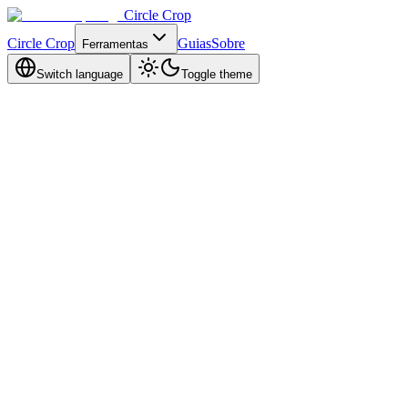
Circle Crop
Circle Crop
Guias
Sobre
Ferramentas
Switch language
Toggle theme
Discord
8 min de leitura
Atualizado em Abril de 2026
Ler guia
TikTok
6 min read