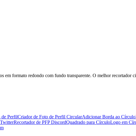
tos em formato redondo com fundo transparente. O melhor recortador circ
 de Perfil
Criador de Foto de Perfil Circular
Adicionar Borda ao Círculo
 Twitter
Recortador de PFP Discord
Quadrado para Círculo
Logo em Cír
am