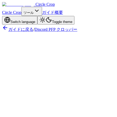
Circle Crop
Circle Crop
ガイド
概要
ツール
Switch language
Toggle theme
ガイドに戻る
/
Discord PFP クロッパー
Discord PFP サイズ — クイックリファレンス
Discord
ンのサイズ
128×128 Discord PFP — 標準サイズ
完璧な Di