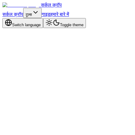
सर्कल क्रॉप
सर्कल क्रॉप
गाइड
हमारे बारे में
टूल्स
Switch language
Toggle theme
Discord
8 मिनट पढ़ें
अपडेट किया गया अप्रैल 2026
गाइड पढ़ें
TikTok
6 min read