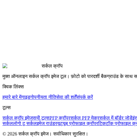
Updated May 2026
गाइड पढ़ें
Twitter/X
5 min read
Updated May 2026
गाइड पढ़ें
सर्कल क्रॉप
मुफ़्त ऑनलाइन सर्कल क्रॉप इमेज टूल। फ़ोटो को पारदर्शी बैकग्राउंड के साथ स
क्विक लिंक्स
हमारे बारे में
गाइड
गोपनीयता नीति
सेवा की शर्तें
संपर्क करें
टूल्स
सर्कल क्रॉप इमेज
सभी टूल्स
PFP क्रॉपर
सर्कल PFP मेकर
सर्कल में बॉर्डर जोड़ें
इं
सर्कल
लोगो टू सर्कल
इमेज राउंडर
यूट्यूब प्रोफाइल क्रॉपर
टिकटॉक प्रोफाइल क्
© 2026 सर्कल क्रॉप इमेज। सर्वाधिकार सुरक्षित।